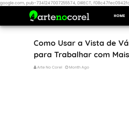
google.com, pub-7341247007255574, DIRECT, f08c47fec0942f
HOME
Como Usar a Vista de Vá
para Trabalhar com Mais
Arte No Corel
Month Ago