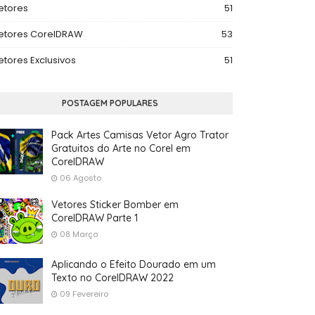
etores
51
etores CorelDRAW
53
etores Exclusivos
51
POSTAGEM POPULARES
Pack Artes Camisas Vetor Agro Trator
Gratuitos do Arte no Corel em
CorelDRAW
06 Agosto
Vetores Sticker Bomber em
CorelDRAW Parte 1
08 Março
Aplicando o Efeito Dourado em um
Texto no CorelDRAW 2022
09 Fevereiro