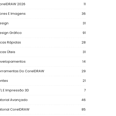
orelDRAW 2026
11
ores E Imagens
36
esign
31
esign Gráfico
91
icas Rápidas
28
icas Úteis
31
nvelopamentos
14
erramentas Do CorelDRAW
29
ontes
21
TL E Impressão 3D
7
utorial Avançado
46
utorial CorelDRAW
85