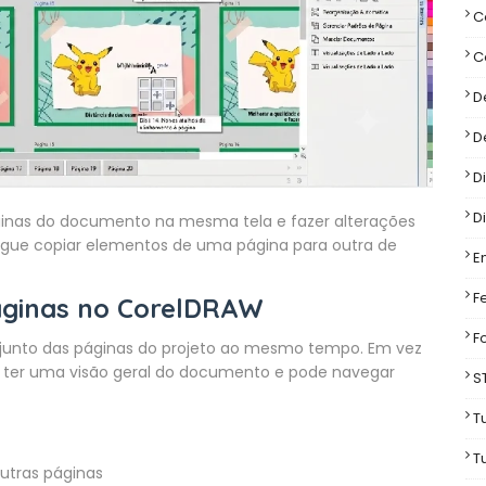
C
C
D
D
D
D
páginas do documento na mesma tela e fazer alterações
egue copiar elementos de uma página para outra de
E
F
Páginas no CorelDRAW
F
njunto das páginas do projeto ao mesmo tempo. Em vez
a ter uma visão geral do documento e pode navegar
S
T
T
outras páginas