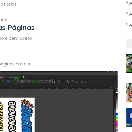
V
as telas
V
jeto
V
as Páginas
o é bem direto:
páginas na tela