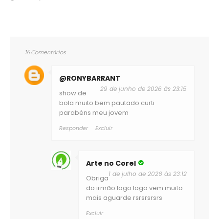
16 Comentários
@RONYBARRANT
29 de junho de 2026 às 23:15
show de
bola muito bem pautado curti
parabéns meu jovem
Responder
Excluir
Arte no Corel
1 de julho de 2026 às 23:12
Obriga
do irmão logo logo vem muito
mais aguarde rsrsrsrsrs
Excluir