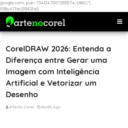
google.com, pub-7341247007255574, DIRECT,
f08c47fec0942fa0
CorelDRAW 2026: Entenda a
Diferença entre Gerar uma
Imagem com Inteligência
Artificial e Vetorizar um
Desenho
Arte No Corel
Month Ago