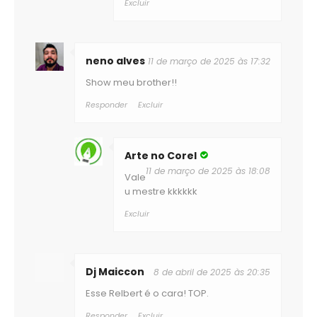
Excluir
neno alves
11 de março de 2025 às 17:32
Show meu brother!!
Responder
Excluir
Arte no Corel
11 de março de 2025 às 18:08
Vale
u mestre kkkkkk
Excluir
Dj Maiccon
8 de abril de 2025 às 20:35
Esse Relbert é o cara! TOP.
Responder
Excluir