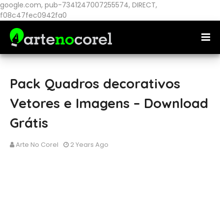
google.com, pub-7341247007255574, DIRECT,
f08c47fec0942fa0
Pack Quadros decorativos
Vetores e Imagens – Download
Grátis
Arte No Corel
2 Years Ago