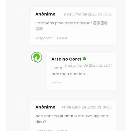
Anônimo
9 de julho de 2025 às 13:36
Parabéns pelo belo trabalho! 👏🏼👏🏼
👏🏼
Responder
Excluir
Arte no Corel
9 de julho de 2025 às 13:41
Obrig
ado meu querido....
Excluir
Anônimo
14 de julho de 2025 às 09:18
Não conseguir abrir o arquivo alguma
dica?
Responder
Excluir