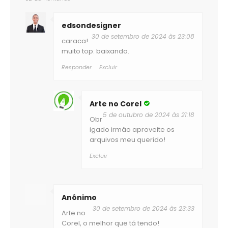
edsondesigner
30 de setembro de 2024 às 23:08
caraca!
muito top. baixando.
Responder
Excluir
Arte no Corel
5 de outubro de 2024 às 21:18
Obr
igado irmão aproveite os
arquivos meu querido!
Excluir
Anônimo
30 de setembro de 2024 às 23:33
Arte no
Corel, o melhor que tá tendo!