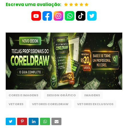
Escreva uma avaliação:
CORES E IMAGENS
DESIGN GRÁFICO
IMAGENS
VETORES
VETORES CORELDRAW
VETORES EXCLUSIVOS