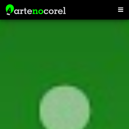
google.com, pub-7341247007255574, DIRECT,
f08c47fec0942fa0