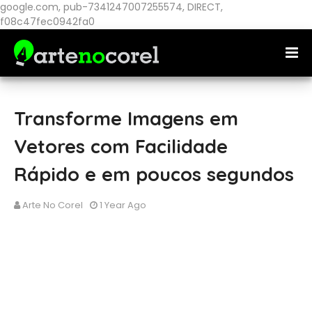
google.com, pub-7341247007255574, DIRECT,
f08c47fec0942fa0
Transforme Imagens em
Vetores com Facilidade
Rápido e em poucos segundos
Arte No Corel
1 Year Ago