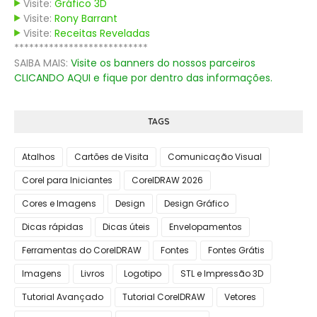
Visite:
Gráfico 3D
Visite:
Rony Barrant
Visite:
Receitas Reveladas
***************************
SAIBA MAIS:
Visite os banners do nossos parceiros
CLICANDO AQUI e fique por dentro das informações.
TAGS
Atalhos
Cartões de Visita
Comunicação Visual
Corel para Iniciantes
CorelDRAW 2026
Cores e Imagens
Design
Design Gráfico
Dicas rápidas
Dicas úteis
Envelopamentos
Ferramentas do CorelDRAW
Fontes
Fontes Grátis
Imagens
Livros
Logotipo
STL e Impressão 3D
Tutorial Avançado
Tutorial CorelDRAW
Vetores