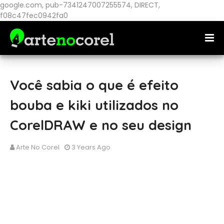
google.com, pub-7341247007255574, DIRECT,
f08c47fec0942fa0
Você sabia o que é efeito
bouba e kiki utilizados no
CorelDRAW e no seu design
Arte No Corel
3 Years Ago