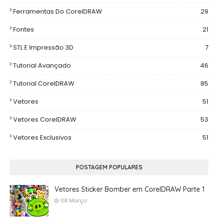
Ferramentas Do CorelDRAW
29
Fontes
21
STL E Impressão 3D
7
Tutorial Avançado
46
Tutorial CorelDRAW
85
Vetores
51
Vetores CorelDRAW
53
Vetores Exclusivos
51
POSTAGEM POPULARES
Vetores Sticker Bomber em CorelDRAW Parte 1
08 Março