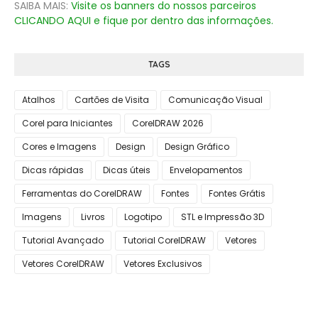
SAIBA MAIS:
Visite os banners do nossos parceiros
CLICANDO AQUI e fique por dentro das informações.
TAGS
Atalhos
Cartões de Visita
Comunicação Visual
Corel para Iniciantes
CorelDRAW 2026
Cores e Imagens
Design
Design Gráfico
Dicas rápidas
Dicas úteis
Envelopamentos
Ferramentas do CorelDRAW
Fontes
Fontes Grátis
Imagens
Livros
Logotipo
STL e Impressão 3D
Tutorial Avançado
Tutorial CorelDRAW
Vetores
Vetores CorelDRAW
Vetores Exclusivos