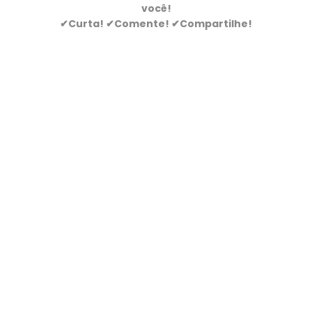
você!
✔Curta! ✔Comente! ✔Compartilhe!