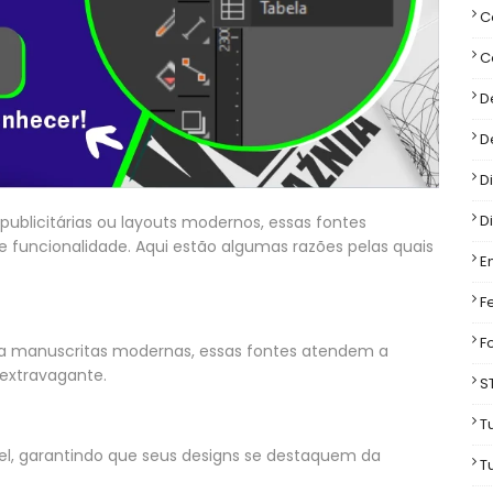
C
C
D
D
D
D
 publicitárias ou layouts modernos, essas fontes
 funcionalidade. Aqui estão algumas razões pelas quais
E
F
F
s a manuscritas modernas, essas fontes atendem a
 extravagante.
S
T
rel, garantindo que seus designs se destaquem da
T