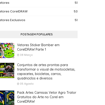
etores
51
etores CorelDRAW
53
etores Exclusivos
51
POSTAGEM POPULARES
Vetores Sticker Bomber em
CorelDRAW Parte 1
08 Março
Conjuntos de artes prontas para
transformar o visual de motocicletas,
capacetes, bicicletas, carros,
quadriciclos e diversos
05 Agosto
Pack Artes Camisas Vetor Agro Trator
Gratuitos do Arte no Corel em
CorelDRAW