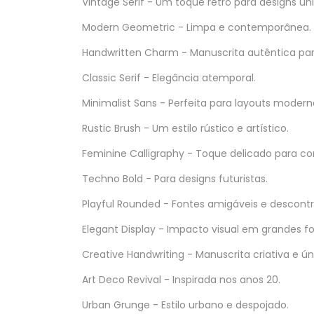
Vintage Serif - Um toque retrô para designs úni
Modern Geometric - Limpa e contemporânea.
Handwritten Charm - Manuscrita autêntica par
Classic Serif - Elegância atemporal.
Minimalist Sans - Perfeita para layouts modern
Rustic Brush - Um estilo rústico e artístico.
Feminine Calligraphy - Toque delicado para co
Techno Bold - Para designs futuristas.
Playful Rounded - Fontes amigáveis e descontr
Elegant Display - Impacto visual em grandes f
Creative Handwriting - Manuscrita criativa e ún
Art Deco Revival - Inspirada nos anos 20.
Urban Grunge - Estilo urbano e despojado.