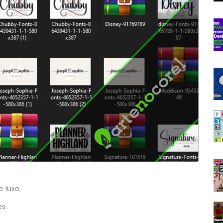
e luxo.
es.