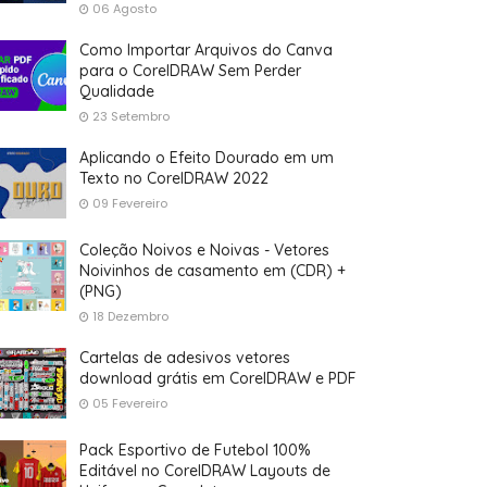
06 Agosto
Como Importar Arquivos do Canva
para o CorelDRAW Sem Perder
Qualidade
23 Setembro
Aplicando o Efeito Dourado em um
Texto no CorelDRAW 2022
09 Fevereiro
Coleção Noivos e Noivas - Vetores
Noivinhos de casamento em (CDR) +
(PNG)
18 Dezembro
Cartelas de adesivos vetores
download grátis em CorelDRAW e PDF
05 Fevereiro
Pack Esportivo de Futebol 100%
Editável no CorelDRAW Layouts de