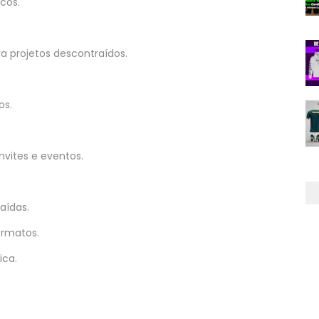
cos.
a projetos descontraídos.
os.
nvites e eventos.
aídas.
ormatos.
ica.