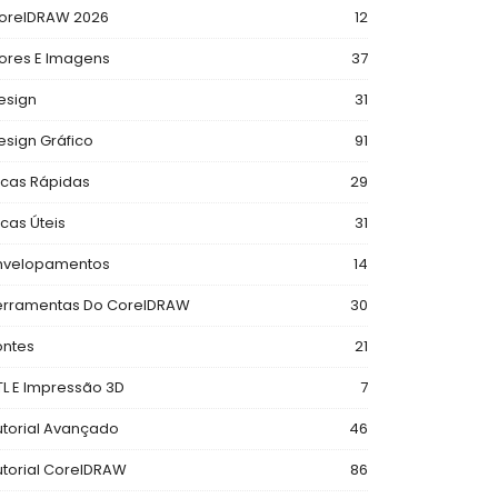
orelDRAW 2026
12
ores E Imagens
37
esign
31
esign Gráfico
91
icas Rápidas
29
icas Úteis
31
nvelopamentos
14
erramentas Do CorelDRAW
30
ontes
21
TL E Impressão 3D
7
utorial Avançado
46
utorial CorelDRAW
86