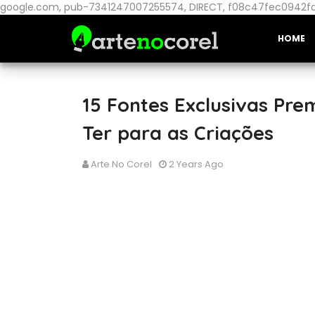
google.com, pub-7341247007255574, DIRECT, f08c47fec0942f
HOME
15 Fontes Exclusivas Pr
Ter para as Criações
Arte No Corel
2 Years Ago