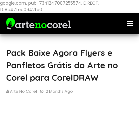
google.com, pub-7341247007255574, DIRECT,
f08c47fec0942fa0
Pack Baixe Agora Flyers e
Panfletos Grátis do Arte no
Corel para CorelDRAW
Arte No Corel
12 Months Ago