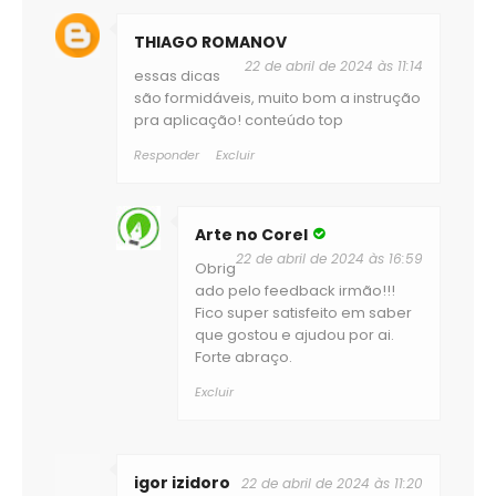
THIAGO ROMANOV
22 de abril de 2024 às 11:14
essas dicas
são formidáveis, muito bom a instrução
pra aplicação! conteúdo top
Responder
Excluir
Arte no Corel
22 de abril de 2024 às 16:59
Obrig
ado pelo feedback irmão!!!
Fico super satisfeito em saber
que gostou e ajudou por ai.
Forte abraço.
Excluir
igor izidoro
22 de abril de 2024 às 11:20