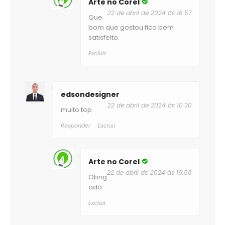
Arte no Corel
22 de abril de 2024 às 16:57
Que
bom que gostou fico bem
satisfeito.
Excluir
edsondesigner
22 de abril de 2024 às 10:30
muito top
Responder
Excluir
Arte no Corel
22 de abril de 2024 às 16:58
Obrig
ado.
Excluir