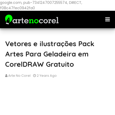
google.com, pub-7341247007255574, DIRECT,
f08c47fec0942fa0
Vetores e ilustrações Pack
Artes Para Geladeira em
CorelDRAW Gratuito
Arte No Corel
2 Years Ago