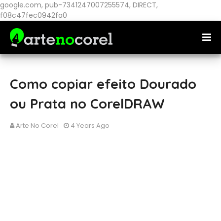
google.com, pub-7341247007255574, DIRECT,
f08c47fec0942fa0
Como copiar efeito Dourado
ou Prata no CorelDRAW
Arte No Corel
4 Years Ago