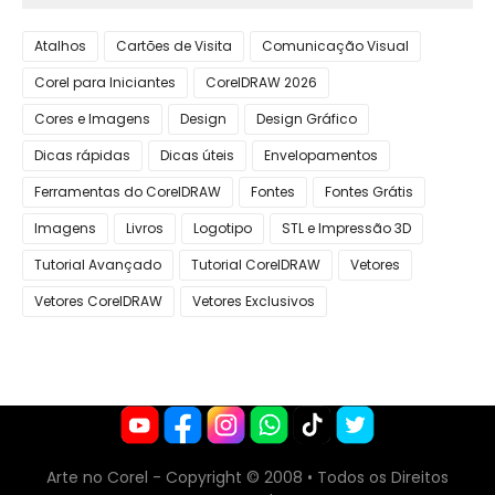
Atalhos
Cartões de Visita
Comunicação Visual
Corel para Iniciantes
CorelDRAW 2026
Cores e Imagens
Design
Design Gráfico
Dicas rápidas
Dicas úteis
Envelopamentos
Ferramentas do CorelDRAW
Fontes
Fontes Grátis
Imagens
Livros
Logotipo
STL e Impressão 3D
Tutorial Avançado
Tutorial CorelDRAW
Vetores
Vetores CorelDRAW
Vetores Exclusivos
Arte no Corel - Copyright
© 2008 • Todos os Direitos