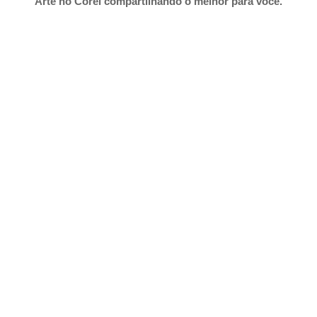
Arte no Corel compartilhando o melhor para você.